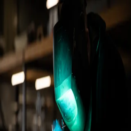
Site en construction
Merci de votre compréhension
6 bis Rue Victor Hugo, 56260 Larmor-Plage
02 97 83 84 91