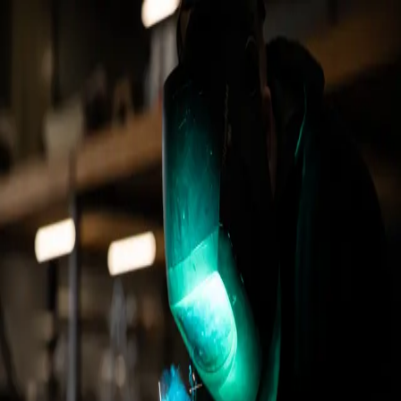
Site en construction
Merci de votre compréhension
6 bis Rue Victor Hugo, 56260 Larmor-Plage
02 97 83 84 91